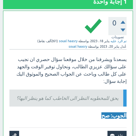
1
إجابة واحدة
0
تصويتات
تم الرد عليه
يناير 18، 2023
بواسطة
soual haasry
(
261ألف
نقاط)
عُدل
يناير 20، 2023
بواسطة
soual haasry
يسعدنا ويشرفنا من خلال موقعنا سؤال حصري ان نجيب
على سؤالك عزيزي الطالب، ونحاول توفير الوقت والجهد
على كل طالب وباحث عن الجواب الصحيح والموثوق اليك
إجابة سؤال:
يحق للمخطوبه النظر الى الخاطب كما هو ينظر اليها؟
الجوب: صح