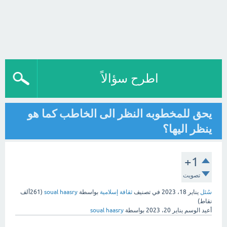
اطرح سؤالاً
يحق للمخطوبه النظر الى الخاطب كما هو
ينظر اليها؟
+1
تصويت
سُئل
يناير 18، 2023
في تصنيف
ثقافة إسلامية
بواسطة
soual haasry
(
261ألف
نقاط)
أعيد الوسم
يناير 20، 2023
بواسطة
soual haasry