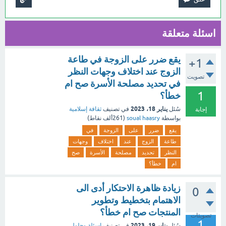
اسئلة متعلقة
يقع ضرر على الزوجة في طاعة
+1
الزوج عند اختلاف وجهات النظر
تصويت
في تحديد مصلحة الأسرة صح ام
1
خطأ؟
يناير 18، 2023
سُئل
في تصنيف
ثقافة إسلامية
إجابة
بواسطة
soual haasry
(
261ألف
نقاط)
يقع
ضرر
على
الزوجة
في
طاعة
الزوج
عند
اختلاف
وجهات
النظر
تحديد
مصلحة
الأسرة
صح
ام
خطأ؟
زيادة ظاهرة الاحتكار أدى الى
0
الاهتمام بتخطيط وتطوير
المنتجات صح ام خطأ؟
تصويتات
1
يناير 19، 2023
سُئل
في تصنيف
اسئلة وحلول