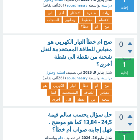
دراسية
بواسطة
soual haasry
(
261ألف
نقاط)
إجابة
زيادة
ظاهرة
الاحتكار
أدى
الى
الاهتمام
بتخطيط
وتطوير
المنتجات
صح
ام
خطأ؟
صح ام خطأ التيار الكهربي هو
0
مقياس للطاقة المستخدمة لنقل
شحنة من نقطة الى نقطة
تصويتات
1
أخرى؟
يناير 9، 2023
سُئل
في تصنيف
اسئلة وحلول
إجابة
دراسية
بواسطة
soual haasry
(
261ألف
نقاط)
صح
ام
خطأ
التيار
الكهربي
هو
مقياس
للطاقة
المستخدمة
لنقل
شحنة
من
نقطة
الى
أخرى
حل سؤال يحسب سالم قيمة
0
24,5 - 13,84 كما هو موضح .
فهل إجابته صواب أم خطأ؟
تصويتات
1
مايو 26، 2024
سُئل
في تصنيف
عام
بواسطة