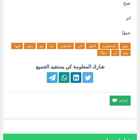
صح
ام
خطا
يحق
للمخطوبه
النظر
الى
الخاطب
كما
هو
ينظر
اليها،
صح
ام
خطأ؟
شارك المعلومة كي يستفيد الجميع