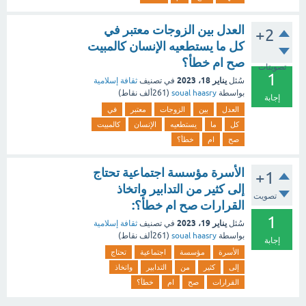
العدل بين الزوجات معتبر في
+2
كل ما يستطعيه الإنسان كالمبيت
صح ام خطأ؟
تصويتات
1
يناير 18، 2023
سُئل
في تصنيف
ثقافة إسلامية
بواسطة
soual haasry
(
261ألف
نقاط)
إجابة
العدل
بين
الزوجات
معتبر
في
كل
ما
يستطعيه
الإنسان
كالمبيت
صح
ام
خطأ؟
الأسرة مؤسسة اجتماعية تحتاج
+1
إلى كثير من التدابير واتخاذ
تصويت
القرارات صح ام خطأ؟:
1
يناير 19، 2023
سُئل
في تصنيف
ثقافة إسلامية
بواسطة
soual haasry
(
261ألف
نقاط)
إجابة
الأسرة
مؤسسة
اجتماعية
تحتاج
إلى
كثير
من
التدابير
واتخاذ
القرارات
صح
ام
خطأ؟