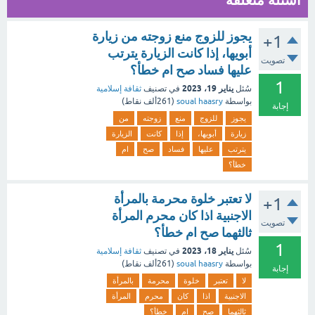
اسئلة متعلقة
يجوز للزوج منع زوجته من زيارة
+1
أبويها، إذا كانت الزيارة يترتب
تصويت
عليها فساد صح ام خطأ؟
1
يناير 19، 2023
سُئل
في تصنيف
ثقافة إسلامية
بواسطة
soual haasry
(
261ألف
نقاط)
إجابة
يجوز
للزوج
منع
زوجته
من
زيارة
أبويها،
إذا
كانت
الزيارة
يترتب
عليها
فساد
صح
ام
خطأ؟
لا تعتبر خلوة محرمة بالمرأة
+1
الاجنبية اذا كان محرم المرأة
تصويت
ثالثهما صح ام خطأ؟
1
يناير 18، 2023
سُئل
في تصنيف
ثقافة إسلامية
بواسطة
soual haasry
(
261ألف
نقاط)
إجابة
لا
تعتبر
خلوة
محرمة
بالمرأة
الاجنبية
اذا
كان
محرم
المرأة
ثالثهما
صح
ام
خطأ؟