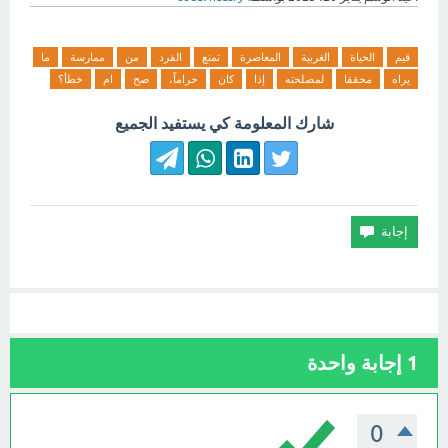
قيم
الحياة
الغربية
المعاصرة
تمنع
الفرد
من
ممارسة
ما
يراه
محققا
لمصلحته
إذا
كان
حراماً،
صح
ام
خطأ؟
شارك المعلومة كي يستفيد الجميع
1
إجابة واحدة
0