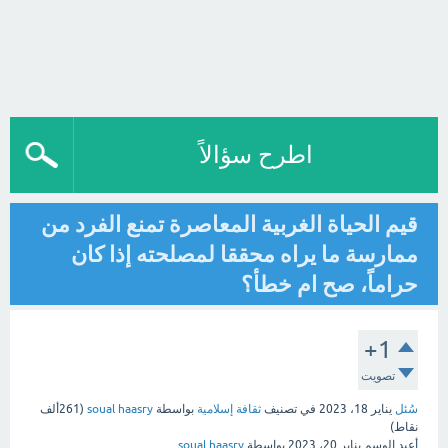
اطرح سؤالاً
قيم الحياة الغربية المعاصرة تمنع الفرد من
ممارسة ما يراه محققا لمصلحته إذا كان
حراماً، صح ام خطأ؟
+1
تصويت
سُئل
يناير 18، 2023
في تصنيف
ثقافة إسلامية
بواسطة
soual haasry
(
261ألف
نقاط)
أعيد الوسم
يناير 20، 2023
بواسطة
soual haasry