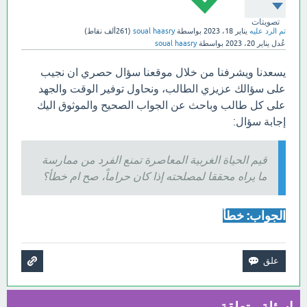
تصويتات
تم الرد عليه
يناير 18، 2023
بواسطة
soual haasry
(
261ألف
نقاط)
عُدل
يناير 20، 2023
بواسطة
soual haasry
يسعدنا ويشرفنا من خلال موقعنا سؤال حصري ان نجيب
على سؤالك عزيزي الطالب، ونحاول توفير الوقت والجهد
على كل طالب وباحث عن الجواب الصحيح والموثوق اليك
إجابة سؤال:
قيم الحياة الغربية المعاصرة تمنع الفرد من ممارسة
ما يراه محققا لمصلحته إذا كان حراماً، صح ام خطأ؟
الجواب: خطأ