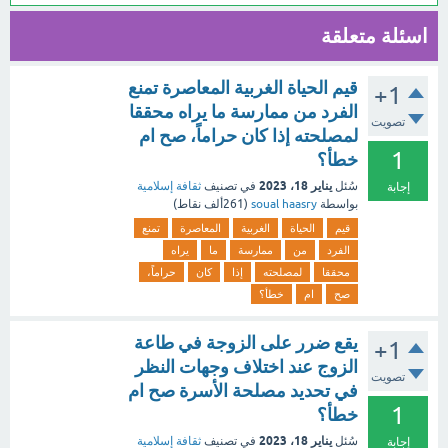
اسئلة متعلقة
قيم الحياة الغربية المعاصرة تمنع
+1
الفرد من ممارسة ما يراه محققا
تصويت
لمصلحته إذا كان حراماً، صح ام
1
خطأ؟
يناير 18، 2023
سُئل
في تصنيف
ثقافة إسلامية
إجابة
بواسطة
soual haasry
(
261ألف
نقاط)
قيم
الحياة
الغربية
المعاصرة
تمنع
الفرد
من
ممارسة
ما
يراه
محققا
لمصلحته
إذا
كان
حراماً،
صح
ام
خطأ؟
يقع ضرر على الزوجة في طاعة
+1
الزوج عند اختلاف وجهات النظر
تصويت
في تحديد مصلحة الأسرة صح ام
1
خطأ؟
يناير 18، 2023
سُئل
في تصنيف
ثقافة إسلامية
إجابة