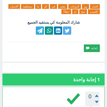
العدل
بين
الزوجات
معتبر
في
كل
ما
يستطعيه
الإنسان
كالمبيت
صح
ام
خطأ؟
شارك المعلومة كي يستفيد الجميع
1
إجابة واحدة
0