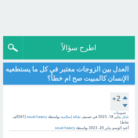
اطرح سؤالاً
العدل بين الزوجات معتبر في كل ما يستطعيه
الإنسان كالمبيت صح ام خطأ؟
+2
تصويتات
سُئل
يناير 18، 2023
في تصنيف
ثقافة إسلامية
بواسطة
soual haasry
(
261ألف
نقاط)
أعيد الوسم
يناير 20، 2023
بواسطة
soual haasry