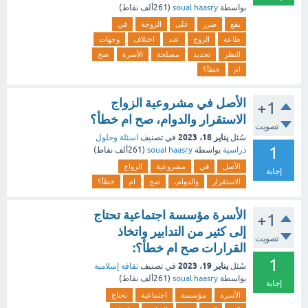
بواسطة
soual haasry
(
261ألف
نقاط)
يقع
ضرر
على
الزوجة
في
طاعة
الزوج
عند
اختلاف
وجهات
النظر
تحديد
مصلحة
الأسرة
صح
ام
خطأ؟
الأصل في مشروعية الزواج
+1
الاستقرار والدوام، صح ام خطأ؟
تصويت
يناير 18، 2023
سُئل
في تصنيف
اسئلة وحلول
1
دراسية
بواسطة
soual haasry
(
261ألف
نقاط)
الأصل
في
مشروعية
الزواج
إجابة
الاستقرار
والدوام،
صح
ام
خطأ؟
الأسرة مؤسسة اجتماعية تحتاج
+1
إلى كثير من التدابير واتخاذ
تصويت
القرارات صح ام خطأ؟:
1
يناير 19، 2023
سُئل
في تصنيف
ثقافة إسلامية
بواسطة
soual haasry
(
261ألف
نقاط)
إجابة
الأسرة
مؤسسة
اجتماعية
تحتاج