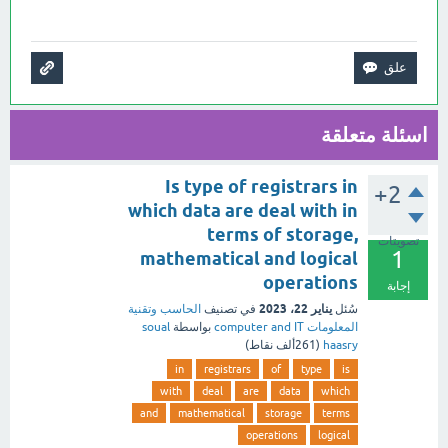
اسئلة متعلقة
Is type of registrars in
+2
which data are deal with in
terms of storage,
تصويتات
1
mathematical and logical
operations
إجابة
يناير 22، 2023
سُئل
في تصنيف
الحاسب وتقنية
المعلومات computer and IT
بواسطة
soual
haasry
(
261ألف
نقاط)
in
registrars
of
type
is
with
deal
are
data
which
and
mathematical
storage
terms
operations
logical