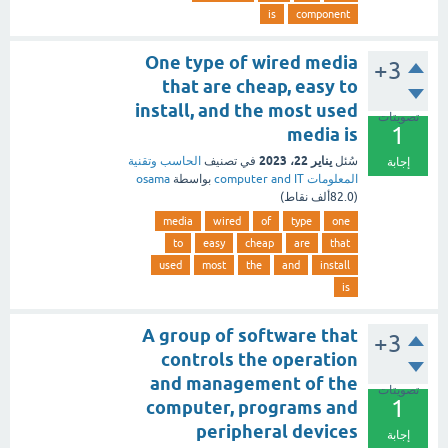
is
component
One type of wired media
+3
that are cheap, easy to
install, and the most used
تصويتات
1
media is
يناير 22، 2023
سُئل
في تصنيف
الحاسب وتقنية
إجابة
المعلومات computer and IT
بواسطة
osama
(
82.0ألف
نقاط)
media
wired
of
type
one
to
easy
cheap
are
that
used
most
the
and
install
is
A group of software that
+3
controls the operation
and management of the
تصويتات
1
computer, programs and
peripheral devices
إجابة