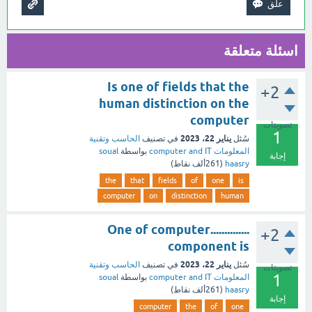
اسئلة متعلقة
Is one of fields that the
+2
human distinction on the
computer
تصويتات
1
يناير 22، 2023
سُئل
في تصنيف
الحاسب وتقنية
المعلومات computer and IT
بواسطة
soual
إجابة
haasry
(
261ألف
نقاط)
the
that
fields
of
one
is
computer
on
distinction
human
..............One of computer
+2
component is
يناير 22، 2023
سُئل
في تصنيف
الحاسب وتقنية
تصويتات
1
المعلومات computer and IT
بواسطة
soual
haasry
(
261ألف
نقاط)
إجابة
computer
the
of
one