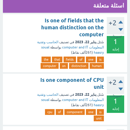
اسئلة متعلقة
Is one of fields that the
+2
human distinction on the
computer
تصويتات
1
يناير 22، 2023
سُئل
في تصنيف
الحاسب وتقنية
المعلومات computer and IT
بواسطة
soual
إجابة
haasry
(
261ألف
نقاط)
the
that
fields
of
one
is
computer
on
distinction
human
Is one component of CPU
+2
unit
يناير 22، 2023
سُئل
في تصنيف
الحاسب وتقنية
تصويتات
1
المعلومات computer and IT
بواسطة
soual
haasry
(
261ألف
نقاط)
إجابة
cpu
of
component
one
is
unit