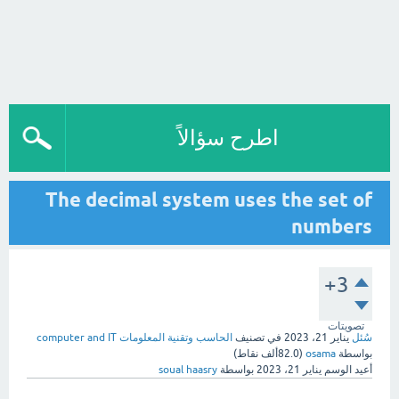
اطرح سؤالاً
The decimal system uses the set of
numbers
+3
تصويتات
سُئل
يناير 21، 2023
في تصنيف
الحاسب وتقنية المعلومات computer and IT
بواسطة
osama
(
82.0ألف
نقاط)
أعيد الوسم
يناير 21، 2023
بواسطة
soual haasry